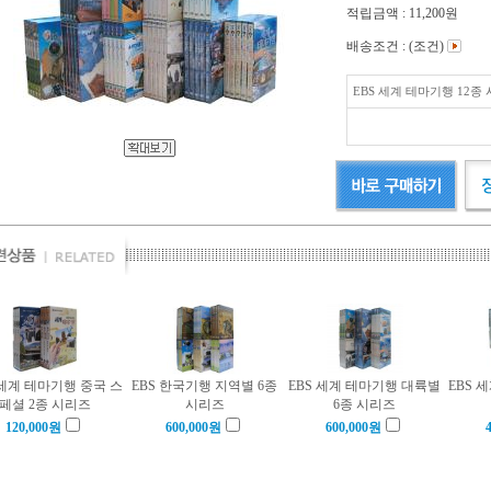
적립금액 :
11,200원
배송조건 : (조건)
EBS 세계 테마기행 12종
 세계 테마기행 중국 스
EBS 한국기행 지역별 6종
EBS 세계 테마기행 대륙별
EBS 
페셜 2종 시리즈
시리즈
6종 시리즈
120,000
원
600,000
원
600,000
원