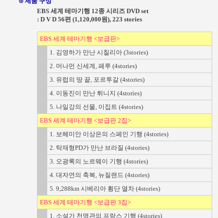
⊙ 제품 구성
EBS 세계 테마기행 12종 시리즈 DVD set
: D V D 56편 (1,120,000원), 223 stories
EBS 세계 테마기행 <보급판>
1. 김영하가 만난 시칠리아 (3stories)
2. 머나먼 신세계, 페루 (4stories)
3. 유럽의 땅 끝, 포르투갈 (4stories)
4. 이동진이 만난 튀니지 (4stories)
5. 나일강의 선물, 이집트 (4stories)
EBS 세계 테마기행 <보급판 2집>
1. 보헤미안 이상은의 스페인 기행 (4stories)
2. 탁재형PD가 만난 브라질 (4stories)
3. 오광록의 노르웨이 기행 (4stories)
4. 대자연의 축복, 뉴질랜드 (4stories)
5. 9,288km 시베리아 횡단 열차 (4stories)
EBS 세계 테마기행 <보급판 3집>
1. 소설가 천명관의 프랑스 기행 (4stories)