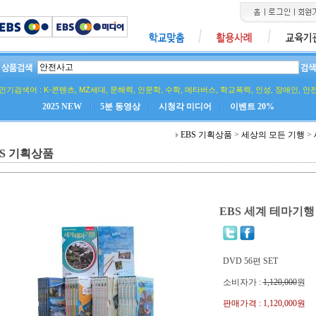
인기검색어 :
K-콘텐츠
,
MZ세대
,
문해력
,
인문학
,
수학
,
메타버스
,
학교폭력
,
인성
,
장애인
,
안
2025 NEW
5분 동영상
시청각 미디어
이벤트 20%
EBS 기획상품
>
세상의 모든 기행
>
BS 기획상품
EBS 세계 테마기행
DVD 56편 SET
소비자가 :
1,120,000
원
판매가격 :
1,120,000원