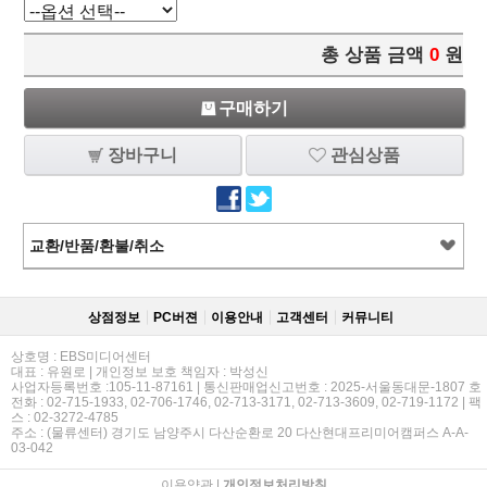
총 상품 금액
0
원
구매하기
장바구니
관심상품
교환/반품/환불/취소
상점정보
PC버젼
이용안내
고객센터
커뮤니티
상호명 : EBS미디어센터
대표 : 유원로 | 개인정보 보호 책임자 : 박성신
사업자등록번호 :105-11-87161 | 통신판매업신고번호 : 2025-서울동대문-1807 호
전화 : 02-715-1933, 02-706-1746, 02-713-3171, 02-713-3609, 02-719-1172 | 팩
스 : 02-3272-4785
주소 : (물류센터) 경기도 남양주시 다산순환로 20 다산현대프리미어캠퍼스 A-A-
03-042
이용약관
|
개인정보처리방침