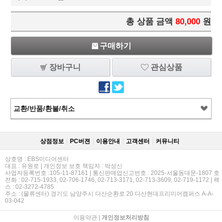
총 상품 금액
80,000
원
구매하기
장바구니
관심상품
교환/반품/환불/취소
상점정보
PC버젼
이용안내
고객센터
커뮤니티
상호명 : EBS미디어센터
대표 : 유원로 | 개인정보 보호 책임자 : 박성신
사업자등록번호 :105-11-87161 | 통신판매업신고번호 : 2025-서울동대문-1807 호
전화 : 02-715-1933, 02-706-1746, 02-713-3171, 02-713-3609, 02-719-1172 | 팩
스 : 02-3272-4785
주소 : (물류센터) 경기도 남양주시 다산순환로 20 다산현대프리미어캠퍼스 A-A-
03-042
이용약관
|
개인정보처리방침