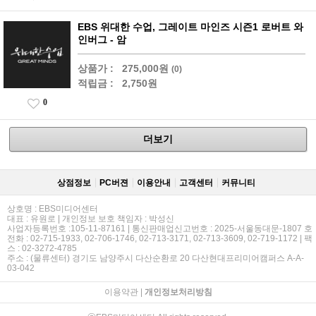
EBS 위대한 수업, 그레이트 마인즈 시즌1 로버트 와
인버그 - 암
상품가 :
275,000원
(0)
적립금 :
2,750원
0
더보기
상점정보
PC버젼
이용안내
고객센터
커뮤니티
상호명 : EBS미디어센터
대표 : 유원로 | 개인정보 보호 책임자 : 박성신
사업자등록번호 :105-11-87161 | 통신판매업신고번호 : 2025-서울동대문-1807 호
전화 : 02-715-1933, 02-706-1746, 02-713-3171, 02-713-3609, 02-719-1172 | 팩
스 : 02-3272-4785
주소 : (물류센터) 경기도 남양주시 다산순환로 20 다산현대프리미어캠퍼스 A-A-
03-042
이용약관
|
개인정보처리방침